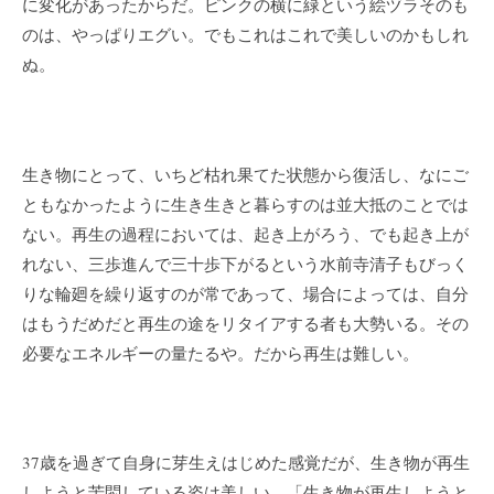
に変化があったからだ。ピンクの横に緑という絵ヅラそのも
のは、やっぱりエグい。でもこれはこれで美しいのかもしれ
ぬ。
生き物にとって、いちど枯れ果てた状態から復活し、なにご
ともなかったように生き生きと暮らすのは並大抵のことでは
ない。再生の過程においては、起き上がろう、でも起き上が
れない、三歩進んで三十歩下がるという水前寺清子もびっく
りな輪廻を繰り返すのが常であって、場合によっては、自分
はもうだめだと再生の途をリタイアする者も大勢いる。その
必要なエネルギーの量たるや。だから再生は難しい。
37歳を過ぎて自身に芽生えはじめた感覚だが、生き物が再生
しようと苦悶している姿は美しい。「生き物が再生しようと