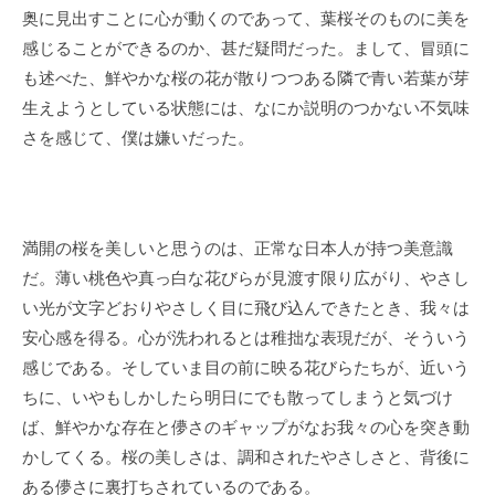
奥に見出すことに心が動くのであって、葉桜そのものに美を
感じることができるのか、甚だ疑問だった。まして、冒頭に
も述べた、鮮やかな桜の花が散りつつある隣で青い若葉が芽
生えようとしている状態には、なにか説明のつかない不気味
さを感じて、僕は嫌いだった。
満開の桜を美しいと思うのは、正常な日本人が持つ美意識
だ。薄い桃色や真っ白な花びらが見渡す限り広がり、やさし
い光が文字どおりやさしく目に飛び込んできたとき、我々は
安心感を得る。心が洗われるとは稚拙な表現だが、そういう
感じである。そしていま目の前に映る花びらたちが、近いう
ちに、いやもしかしたら明日にでも散ってしまうと気づけ
ば、鮮やかな存在と儚さのギャップがなお我々の心を突き動
かしてくる。桜の美しさは、調和されたやさしさと、背後に
ある儚さに裏打ちされているのである。