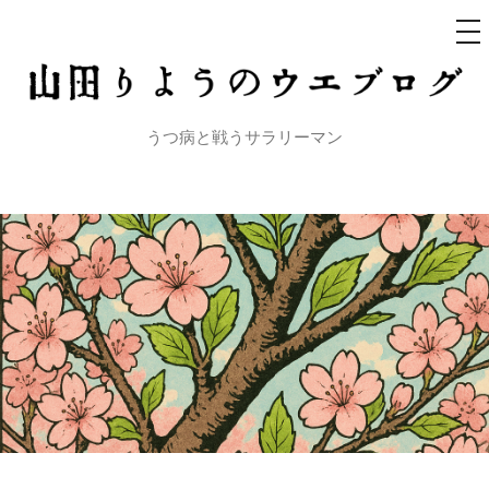
メ
ニ
ュ
コ
ー
ン
テ
うつ病と戦うサラリーマン
ン
ツ
へ
ス
キ
ッ
プ