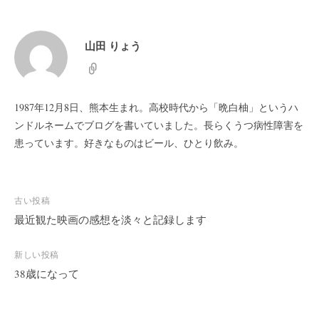
山田 りょう
1987年12月8日、熊本生まれ。高校時代から「晩白柚」というハ
ンドルネームでブログを書いていました。長らくうつ病性障害を
患っています。好きなものはビール、ひとり飲み。
投
古い投稿
稿
最近観た映画の感想を淡々と記録します
ナ
ビ
新しい投稿
38歳になって
ゲ
ー
シ