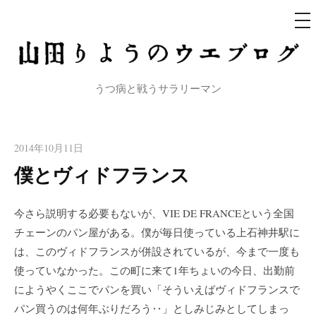
メ
ニ
ュ
コ
ー
ン
テ
うつ病と戦うサラリーマン
ン
ツ
へ
2014年10月11日
ス
僕とヴィドフランス
キ
ッ
プ
今さら説明する必要もないが、VIE DE FRANCEという全国
チェーンのパン屋がある。僕が毎日使っている上石神井駅に
は、このヴィドフランスが併設されているが、今まで一度も
使っていなかった。この町に来て1年ちょいの今日、出勤前
にようやくここでパンを買い「そういえばヴィドフランスで
パン買うのは何年ぶりだろう‥」としみじみとしてしまっ