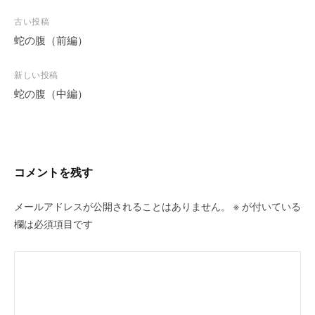
投
古い投稿
稿
蛇の腹（前編）
ナ
ビ
新しい投稿
蛇の腹（中編）
ゲ
ー
シ
ョ
ン
コメントを残す
メールアドレスが公開されることはありません。
※
が付いている
欄は必須項目です